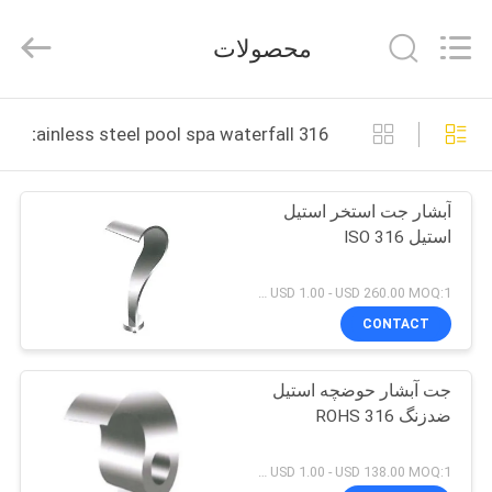
2026
aquaswan
water
محصولات
co,.ltd.
All
Rights
Reserved.
صفحه
316 stainless steel pool spa waterfall ساخت آنلاین
اصلی
آبشار جت استخر استیل
محصولات
استیل ISO 316
درباره
USD 1.00 - USD 260.00 MOQ:1 ست
ما
CONTACT
جت آبشار حوضچه استیل
تور
ضدزنگ ROHS 316
کارخانه
USD 1.00 - USD 138.00 MOQ:1 ست