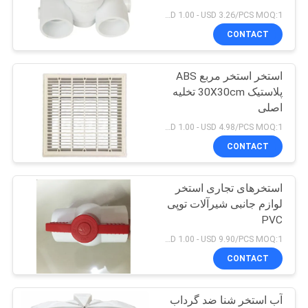
نقشه
USD 1.00 - USD 3.26/PCS MOQ:1 عدد
CONTACT
سایت
18
استخر استخر مربع ABS
PRIVACY
پروژه چشمه موسیقی
پلاستیک 30X30cm تخلیه
POLICY
اصلی
USD 1.00 - USD 4.98/PCS MOQ:1 عدد
CONTACT
استخرهای تجاری استخر
20
لوازم جانبی شیرآلات توپی
جت آبشار از استیل
PVC
USD 1.00 - USD 9.90/PCS MOQ:1 عدد
ضد زنگ
CONTACT
آب استخر شنا ضد گرداب