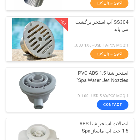
کنترل
اکنون سؤال کنید
کیفیت
HOT
SS304 آب استخر برگشت
30
می یابد
با
نازل چشمه لمینار
ما
USD 1.00 - USD 18/PCS MOQ:1 عدد
تماس
اکنون سؤال کنید
بگیرید
استخر شنا PVC ABS 1.5
"Spa Water Jet Nozzles
درخواست
24
نقل
USD 1.00 - USD 5.60/PCS MOQ:1 عدد
CONTACT
قول
نازل مه واتر
اتصالات استخر شنا ABS
NEWS
1.5 جت آب ماساژ Spa