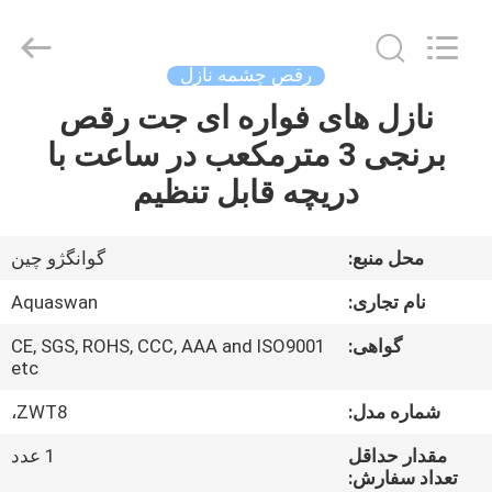
2026
aquaswan
water
co,.ltd.
All
رقص چشمه نازل
Rights
Reserved.
نازل های فواره ای جت رقص
صفحه
برنجی 3 مترمکعب در ساعت با
اصلی
دریچه قابل تنظیم
محصولات
محل منبع:
گوانگژو چین
درباره
نام تجاری:
Aquaswan
ما
گواهی:
CE, SGS, ROHS, CCC, AAA and ISO9001
etc
تور
شماره مدل:
ZWT8،
کارخانه
مقدار حداقل
1 عدد
تعداد سفارش: