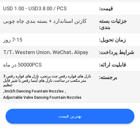
کنترل
قیمت:
USD 1.00 - USD3.8.00 / PCS
کیفیت
جزئیات بسته
کارتن استاندارد + بسته بندی چاه چوبی
بندی:
با
زمان تحویل:
7-15 روز
ما
شرایط پرداخت:
T/T، Western Union، WeChat، Alipay
تماس
قابلیت ارائه:
50000PCS در ماه
بگیرید
برجسته:
نازل های فواره رقص جت برنجی، نازل های فواره رقص 3
متر مکعب در ساعت، نازل های آبنما رقص با شیر قابل
درخواست
تنظیم
,
,
3m3/h Dancing Fountain Nozzles
نقل
Adjustable Valve Dancing Fountain Nozzles
قول
بهترین قیمت
NEWS