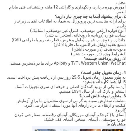
محل،
آموزش بهره برداری و نگهداری و گارانتی 12 ماهه و پشتیبانی فنی مادام
العمر.
2. برای پیشنهاد آبنما به چه چیزی نیاز دارید؟
برای ارائه مناسب ترین پروپوزال به شما، به اطلاعات آبنمای زیر نیاز
داریم.
آ.نوع فواره (رقص موسیقی، کنترل غیر موسیقی، استاتیک)
بسایت فواره (دریاچه یا رودخانه، استخر آب بتنی)
جاندازه و عمق آب فواره (طول و عرض، قطر، تصویر یا طراحی CAD)
دمنبع تغذیه (ولتاژ، فرکانس، تک فاز یا 3 فاز)
ه.بودجه هدف (در صورت داشتن)
f.شرایط ویژه (در صورت داشتن)
3. روش پرداخت چیست؟
T/T، Western Union، WeChat و Aplipay برای ما در دسترس هستند.
4. زمان تحویل چقدر است؟
به طور معمول زمان تحویل 5-25 روز پس از دریافت پیش پرداخت است.
5. آیا شما کارخانه هستید:
آره،
ما یکی از تولید کنندگان اصلی و حرفه ای سری تجهیزات آبنما،
استخر و پارک آبی از سال 1994 هستیم.
6. منظور نمونه فلش است؟
مطمئناً، سفارش نمونه به گرمی از سوی مشتریان ما برای آزمایش
کیفیت و ارتقاء ما در بازارهای آنها مورد استقبال قرار می گیرد.
کاربرد
آبنمای باغ کوچک، آبنمای موزیکال، آبنمای رقصنده، سفارشی کردن
فواره موسیقی، آبنمای استخر، آبنمای کف خشک
مشتریان ما