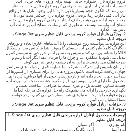
کروم فواره نازل جت
لوازم جانبی بهینه برای ورودی های جریان آب،
تاسیسات استخر آبشاری است.
برنجی کروم فواره نازل جت
، به نظر
می رسد که الگوی حجم بسیار بالایی دارد.با این وجود، نازل ها در واقع
نیاز آبی کمی دارند.زیبا،
برنجی کروم فواره نازل جت
کنتراست قوی با
محیط خود ارائه می دهد.برخلاف آبشار و
برنجی کروم فواره نازل جت
به
سطح آب وابسته نیستند، به طوری که نوسانات سطح آب بر حالت آب
تأثیر نمی گذارد
2. ویژگی های
نازل فواره کروم برنجی قابل تنظیم سری Singe Jet با
دریچه قابل تنظیم
این فواره می‌توانست روح موسیقی را با آب‌نماهای خارق‌العاده و نورهای
رنگارنگ کاملاً بیان کند.در این سیستم کامپیوتر ابتدا فرکانس صدا و سیگنال
MIDI را شناسایی می کند و سپس به دستورات و خروجی به سیستم کنترل
تبدیل می شود تا عملکرد آب و چراغ ها را فرمان دهد.انگار آب با ریتم و
ضرب آهنگ می رقصد.بنابراین به آن چشمه رقص نیز می گویند.
از زمان تاسیس این شرکت، شرکت ما حمایت قوی از دولت های سراسر
جهان دریافت کرده است.تاکنون پروژه هایی را برای بسیاری از کشورها از
سراسر جهان انجام داده ایم و بازخوردهای خوبی از آنها دریافت کرده ایم.
محصول ما دارای فواره موسیقی، فواره کف، چشمه صفحه آب، پرده آب،
چشمه شناور، چشمه باغ، و غیره است. ما طراحی، ساخت، نصب و
نگهداری خارجی را ارائه می دهیم.یک راه حل فواره یک مرحله ای! ما
پروژه فواره را با توجه به نیازهای شما سفارشی می کنیم، از درخواست
شما استقبال می کنیم.
3. جزئیات از
نازل فواره کروم برنجی قابل تنظیم سری Singe Jet با
دریچه قابل تنظیم
توضیحات محصول از
نازل فواره برنجی قابل تنظیم سری Singe Jet با
دریچه قابل تنظیم
نام تجاری
آکواسوان
نوع آبنما
آب رنگارنگ موسیقی رقص فواره جت نازل