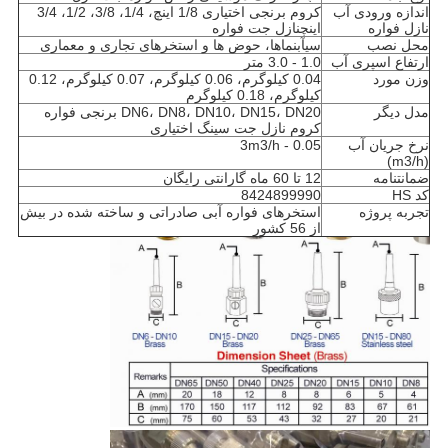
اندازه ورودی آب
کروم برنجی اختیاری 1/8 اینچ، 1/4، 3/8، 1/2، 3/4
نازل فواره
اینچ
نازل جت فواره
محل نصب
سی
آبنماها، حوض ها و استخرهای تجاری و معماری
ارتفاع اسپری آب
1.0 - 3.0 متر
وزن مورد
0.04 کیلوگرم، 0.06 کیلوگرم، 0.07 کیلوگرم، 0.12
کیلوگرم، 0.18 کیلوگرم
مدل دیگر
DN6، DN8، DN10، DN15، DN20 برنجی فواره
کروم نازل جت سینگ اختیاری
نرخ جریان آب
0.05 - 3m3/h
(m3/h)
ضمانتنامه
12 تا 60 ماه گارانتی رایگان
کد HS
8424899990
تجربه پروژه
استخرهای فواره آبی صادراتی و ساخته شده در بیش
از 56 کشور