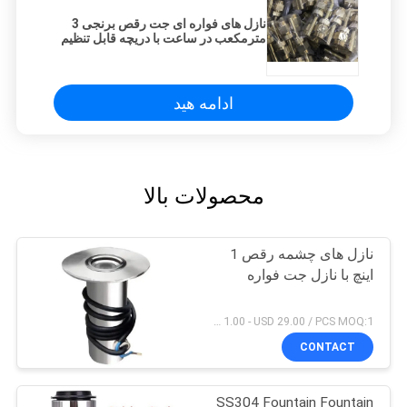
نازل های فواره ای جت رقص برنجی 3
مترمکعب در ساعت با دریچه قابل تنظیم
ادامه هید
محصولات بالا
نازل های چشمه رقص 1
اینچ با نازل جت فواره
USD 1.00 - USD 29.00 / PCS MOQ:1 عدد
CONTACT
SS304 Fountain Fountain