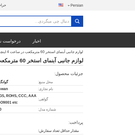
حراج
Persian
اخبار
درخواست نق
لوازم جانبی آبنمای استخر 60 مترمکعب در ساعت 4 اینچی DN100 نازل جت نمایش فیلم SS
لوازم جانبی آبنمای استخر 60 مترمکعب در ساعت 4 اینچی DN100 نازل جت نمایش فیلم SS
جزئیات محصول:
محل منبع:
گوانگ
نام تجاری:
swan
GS, ROHS, CCC, AAA
گواهی:
SO9001 etc
شماره مدل:
0
پرداخت:
مقدار حداقل تعداد سفارش: