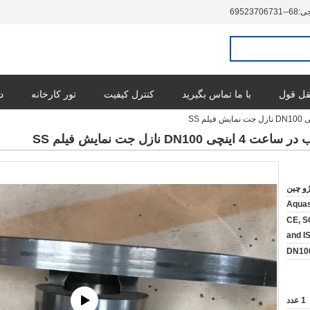
ی:
86--13760732596
ل قول
با ما تماس بگیرید
کنترل کیفیت
تور کارخانه
د
ژو چین
Aqua
CE, S
and I
DN10
1 عدد