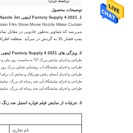
برجسته کردن:
توضیحات محصول
1.
2021 Factory Supply 4 اینچی DN100 Pool Fountain Accessories SS Movie Show Nazzle Jet
می‌رسد که تصاویر به‌طور جادویی در مقابل تماش
پمپ فشار بالا به گردش در می‌آید. منطقه اطرا
2. ویژگی های
2021 Factory Supply 4 اینچی DN100 Pool Fountain Accessories SS Movie Show Nazzle Jet
طراحی و اجرای نمایش بزرگ "O" به مناسبت روز ملی و تولد رئیس جمهور، آستانه قزاقستان، بزرگترین آبنمای فیلم سینمایی جهان
طراحی و اجرای نمایشگاه آب روشنایی شناور بزرگ روز م
طراحی و اجرای آبنمای رقص موزیکال و نمایش آب برای ا
طراحی و اجرای نمایشگاه آبی چند رسانه ای بزرگ، نمایشگاه نورپردازی برا
طراحی و اجرای نمایشگاه آبی چند رسانه ای بزرگ، نمایشگاه نورپردازی برا
3. جزئیات از
نمایش فیلم فواره استیل ضد زنگ 
نام تجاری