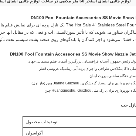
لوازم جانبی آبنمای استخر 60 متر مکعبی در ساعت
لوازم جانبی آبنمای استخر 4 اینچی 
,
t Sale 4" Stainless Steel Fountain Film Show Movie Nozzle Water Curtain
اگران شناور می‌شوند، که با تأثیر سورئالیستی آب واقعی که در مقابل آنها 
ف خشک می‌شود و اجراکنندگان یا بلندگوهای روی صحنه پشت سیستم تحت تأثیر 
لی داکا بنگلادش طراحی و اجرای پرده آبی رمانتیک عروسی قطر
ستراحتگاه ساحلی بیروت لبنان
ی رویداد گردشگری، Jianhe Guizhou چین (فاز اول)
ی پارک ملی Huangguoshu، Guizhou چین
نازل جت
توضیحات محصول
آکواسوان