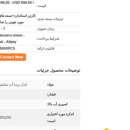
98.00 - USD 998.00 /
قیمت:
کارتن استاندارد+بسته ها
جزئیات بسته بندی:
مورد چوبی را صاد
زمان تحویل:
7 - 15 روز
Western Union ،
شرایط پرداخت:
t ، Alipay
قابلیت ارائه:
5000PCS در ماه
مخاطب
توضیحات محصول جزئیات
مواد:
نازل پرده آب نمایش 
فشار:
اسپری آب بالا:
اندازه مورد اختیاری
 DN200
است: