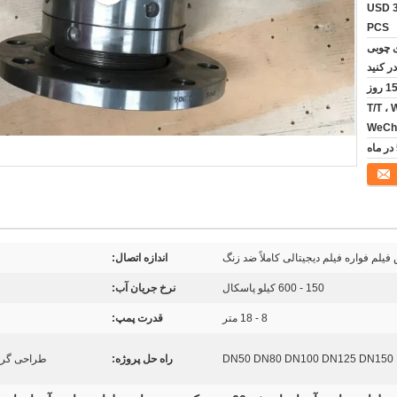
USD 3
PCS
ی چوبی
ر کنید
T/T ، 
WeCha
فیلم فواره فیلم دیجیتالی کاملاً ضد زنگ
اندازه اتصال:
150 - 600 کیلو پاسکال
نرخ جریان آب:
8 - 18 متر
قدرت پمپ:
DN50 DN80 DN100 DN125 DN150
راه حل پروژه:
طراحی گراف