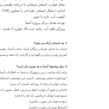
· محل فواره، استخر سیمانی یا دریاچه طبیعی و 
· اندازه / شکل استخر، طراحی یا تصاویر CAD
· کیفیت آب، تازه یا شور
· بودجه هدف برای پروژه آبنما
· ویژگی های آب، مانند جت بالا، فواره 2 بعدی، چشمه 3 بعدی، چشمه خشک، جت پرش یا جت آرام
1. چه خدماتی ارائه می دهید؟
خدمات ما شامل طراحی رایگان آبنما، ساخت آبنما، راهن
آموزش بهره برداری و نگهداری و گارانتی 12 ماهه و پشتیبانی فنی مادام العمر.
2. برای پیشنهاد آبنما به چه چیزی نیاز دارید؟
برای ارائه مناسب ترین پروپوزال به شما، به اطلاعات آبنمای
آ.نوع فواره (رقص موسیقی، کنترل غیر موسیقی، استاتیک
بسایت فواره (دریاچه یا رودخانه، استخر آب بتنی)
جاندازه و عمق آب فواره (طول و عرض، قطر، تصویر یا طراح
دمنبع تغذیه (ولتاژ، فرکانس، تک فاز یا 3 فاز)
ه.بودجه هدف (در صورت داشتن)
f.شرایط ویژه (در صورت داشتن)