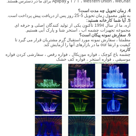
T / T ، Western Union ، WeChat و Aplipay برای ما در دسترس هستند.
4. زمان تحویل چه مدت است؟
به طور معمول زمان تحویل 5-25 روز پس از دریافت پیش پرداخت است.
5. آیا شما کارخانه هستید:
آره،
ما از سال 1994 تاکنون یکی از تولید کنندگان اصلی و حرفه ای
مجموعه تجهیزات چشمه آب ، استخر شنا و پارک آبی هستیم.
6. سفارش نمونه پیکان است؟
مطمئناً ، سفارش نمونه مورد استقبال گرم مشتریان قرار می گیرد تا
کیفیت و ارتقا our ما در بازارهای آنها را آزمایش کند.
کاربرد
چشمه باغ کوچک ، فواره موزیکال ، فواره رقص ، سفارشی کردن فواره
موسیقی ، فواره استخر ، فواره کف خشک