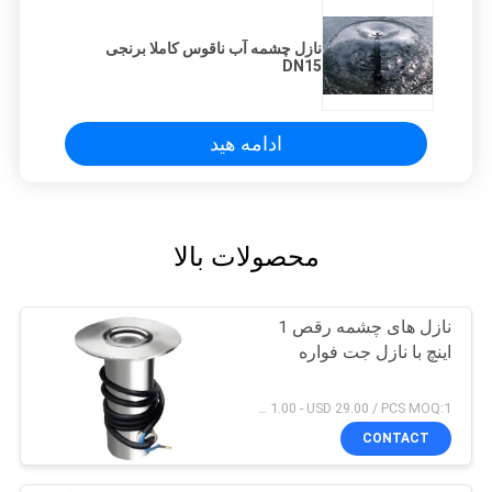
نازل چشمه آب ناقوس کاملا برنجی
DN15
ادامه هید
محصولات بالا
نازل های چشمه رقص 1
اینچ با نازل جت فواره
USD 1.00 - USD 29.00 / PCS MOQ:1 عدد
CONTACT