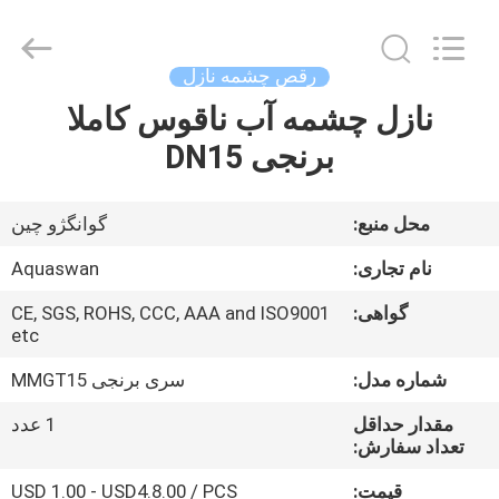
2026
aquaswan
water
co,.ltd.
All
رقص چشمه نازل
Rights
Reserved.
نازل چشمه آب ناقوس کاملا
صفحه
برنجی DN15
اصلی
محصولات
محل منبع:
گوانگژو چین
نام تجاری:
Aquaswan
درباره
گواهی:
CE, SGS, ROHS, CCC, AAA and ISO9001
ما
etc
شماره مدل:
سری برنجی MMGT15
تور
مقدار حداقل
1 عدد
کارخانه
تعداد سفارش:
قیمت:
USD 1.00 - USD4.8.00 / PCS