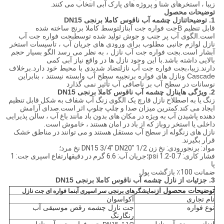
زیبا ، استخرهای شنا و پروژه های پارک آبی انتخاب می کنند.
توضیحات محصول
1. توضیحات
نازل چشمه آب ناقوس کاملا برنجی DN15
قابل تنظیم B
جت فواره جت آب
نازل
توسط کاملا برنج ساخته شده
است.الگوی آب پر جنب و جوش تولید شده توسط
ب
جت فواره جت آب
نازل
لوازم جانبی مطلوب برای ورودی های جریان آب ، تاسیسات استخر
آبشار است.
ب
جت فواره جت آب
نازل
، به نظر می رسد الگو بسیار حجم
بالایی داشته باشد.با این وجود نازل ها در واقع نیاز آبی کمی
دارند.زیبا،
ب
جت فواره جت آب
نازل
تضاد شدیدی با محیط خود دارد.برخلاف
Cascade و
نازل های فواره برنجی
به سطح آب وابسته نیستند ، بنابراین
نوسانات در سطح آب بر ناصافی آب تأثیر نمی گذارد
2. ویژگی های
نازل چشمه آب ناقوس کاملا برنجی DN15
زنگ یا به اصطلاح نازل قارچ یک الگوی زنگ آب شفاف به شکل قابل تنظیم
ایجاد می کند.کمترین میزان صدا و چلپ چلوپ اثر است.صدای آرامش
دهنده پاشیدن آب به ویژه در مکان های بدون باد مانند باغ آب ، سالن پذیرایی
داخلی یا استخر روباز که از باد در امان هستند ، خاموش است.
نازل های زنگوله از سطح آب مستقل هستند و می توانند در مناطق خشک
قرار بگیرند.
مواد: برنجورودی: نخ زن 1/2 "DN15 3/4" DN20 نخ مرد؛
فشار کاری: 0.7-1.2 psi؛جریان آب: 6.6 گرم در دقیقهارتفاع اسپری جت: 1
پا
ضمانت 100٪ بازگشت پول
3. جزئیات از
نازل چشمه آب ناقوس کاملا برنجی DN15
توضیحات محصول از
نمایشگرهای برنجی سر اسپری آبنما فواره ای جت نازل
نام تجاری
آکواسوان
نوع فواره
جت نازل چشمه رقص موسیقی آب
رنگارنگ