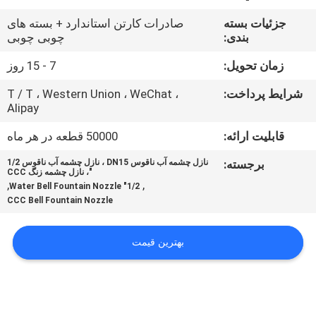
کنترل
جزئیات بسته
صادرات کارتن استاندارد + بسته های
کیفیت
بندی:
چوبی چوبی
زمان تحویل:
7 - 15 روز
با
شرایط پرداخت:
T / T ، Western Union ، WeChat ،
ما
Alipay
تماس
قابلیت ارائه:
50000 قطعه در هر ماه
بگیرید
برجسته:
نازل چشمه آب ناقوس DN15 ، نازل چشمه آب ناقوس 1/2
"، نازل چشمه زنگ CCC
,
,
1/2" Water Bell Fountain Nozzle
درخواست
CCC Bell Fountain Nozzle
نقل
قول
بهترین قیمت
NEWS