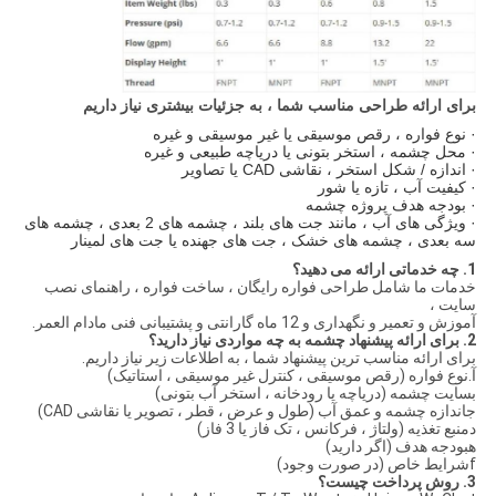
برای ارائه طراحی مناسب شما ، به جزئیات بیشتری نیاز داریم
· نوع فواره ، رقص موسیقی یا غیر موسیقی و غیره
· محل چشمه ، استخر بتونی یا دریاچه طبیعی و غیره
· اندازه / شکل استخر ، نقاشی CAD یا تصاویر
· کیفیت آب ، تازه یا شور
· بودجه هدف پروژه چشمه
· ویژگی های آب ، مانند جت های بلند ، چشمه های 2 بعدی ، چشمه های
سه بعدی ، چشمه های خشک ، جت های جهنده یا جت های لمینار
1. چه خدماتی ارائه می دهید؟
خدمات ما شامل طراحی فواره رایگان ، ساخت فواره ، راهنمای نصب
سایت ،
آموزش و تعمیر و نگهداری و 12 ماه گارانتی و پشتیبانی فنی مادام العمر.
2. برای ارائه پیشنهاد چشمه به چه مواردی نیاز دارید؟
برای ارائه مناسب ترین پیشنهاد شما ، به اطلاعات زیر نیاز داریم.
آ.نوع فواره (رقص موسیقی ، کنترل غیر موسیقی ، استاتیک)
بسایت چشمه (دریاچه یا رودخانه ، استخر آب بتونی)
جاندازه چشمه و عمق آب (طول و عرض ، قطر ، تصویر یا نقاشی CAD)
دمنبع تغذیه (ولتاژ ، فرکانس ، تک فاز یا 3 فاز)
هبودجه هدف (اگر دارید)
fشرایط خاص (در صورت وجود)
3. روش پرداخت چیست؟