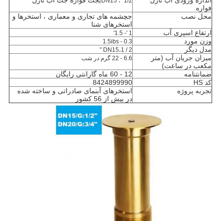
اندازه ورودی آب نازل
ب
جت فواره جت آب
نازل
1/2 "، DN15
فواره
محل نصب
ج
چشمه های تجاری و معماری ، استخرها و
استخرهای شنا
ارتفاع اسپری آب
1 '- 1.5'
وزن مورد
0.3 - 1.5ibs
مدل دیگر
DN15،1 / 2 "
میزان جریان آب (متر
6.6 - 22 گرم در شب
مکعب در ساعت)
ضمانتنامه
12 - 60 ماه گارانتی رایگان
کد HS
8424899990
تجربه پروژه
استخرهای آبنمای صادراتی و ساخته شده
در بیش از 56 کشور