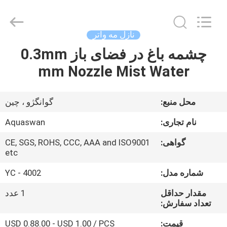
2026
aquaswan
water
co,.ltd.
All
نازل مه واتر
Rights
Reserved.
چشمه باغ در فضای باز 0.3mm
صفحه
mm Nozzle Mist Water
اصلی
محصولات
محل منبع:
گوانگژو ، چین
نام تجاری:
Aquaswan
درباره
گواهی:
CE, SGS, ROHS, CCC, AAA and ISO9001
ما
etc
شماره مدل:
YC - 4002
تور
مقدار حداقل
1 عدد
کارخانه
تعداد سفارش:
قیمت:
USD 0.88.00 - USD 1.00 / PCS