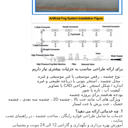
برای ارائه طراحی مناسب به جزئیات بیشتری نیاز داریم
· نوع چشمه ، رقص موسیقی یا غیر موسیقی و غیره
· محل چشمه ، استخر بتونی یا دریاچه طبیعی و غیره
اندازه / شکل استخر ، طراحی CAD یا تصاویر
· کیفیت آب ، تازه یا شور
بودجه هدفمند برای پروژه چشمه
· ویژگی های آب مانند جت بالا ، چشمه 2D ، چشمه سه بعدی ، چشمه
خشک ، جت پرش یا جت لمینار
1. چه خدماتی ارائه می دهید؟
خدمات ما شامل طراحی فواره رایگان ، ساخت چشمه ، در راهنمای نصب
سایت ،
آموزش بهره برداری و نگهداری و گارانتی 12 الی 24 مونت و پشتیبانی