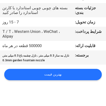
کنترل
جزئیات بسته
بسته های چوبی چوبی استاندارد یا کارتن
کیفیت
بندی:
استاندارد را صادر کنید
زمان تحویل:
7 - 15 روز
با
شرایط پرداخت:
T / T ، Western Union ، WeChat ،
ما
Alipay
تماس
قابلیت ارائه:
500000 قطعه در هر ماه
بگیرید
برجسته:
,
نازل مه ساز 0.3 میلی متر ، نازل چشمه باغ 0.3 میلی متر
0.3mm garden fountain nozzle
درخواست
نقل
بهترین قیمت
قول
NEWS