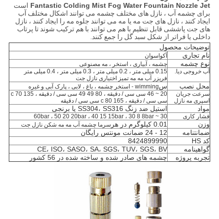
Fantastic Colding Mist Fog Water Fountain Nozzle Jet
است
برای چشمه آب ، نازل های مختلف چشمه می توانند اشکال مختلف آب
ایجاد کنند ، نازل های جت مه یا مه می توانند جلوه مه را ایجاد کنند ، نازل
های جت پاششی قابل تنظیم با هم می توانند با هم ترکیب شوند تا پرتاب
داخلی یا فراتر از شکل سبد گل را جمع کنند.
توضیحات محصول
نام تجاری
آکواسوان
نوع چشمه
چشمه ، آبیاری ، استخر ، مه مصنوعی
آب خروجی دیا.
0.15 میلی متر ، 0.2 میلی متر ، 0.3 میلی متر ، 0.4 میلی متر
فریزر آب مه مه تمیز اختیاری نازل جت
محل نصب
س
wimming - استخر چشمه ، باغ ، لابی ، پارک آبی و غیره
سرعت جریان
20 ~ 46 سی سی / دقیقه ، 80 49 49 سی سی / دقیقه ، 135 c 70
اسپری مه نازل
سی سی / دقیقه ، 165 c 80 سی سی / دقیقه
مواد
استیل ضد زنگ SS304، SS316 یا برنجی
فشار کاری
30 ~ 60bar ، 50 20 20bar ، 40 15 15bar ، 30 8 8bar
وزن
0.01 کیلوگرم در هر
سرما
چشمه آب مه مه شکن نازل جت
ضمانتنامه
12 - 24 ضمانت مونتس رایگان
کد HS
8424899990
گواهینامه
CE، ISO، SASO، SA، SGS، TUV، SGS، BV
تجربه پروژه
چشمه های صادر شده و ساخته شده در 56 کشور