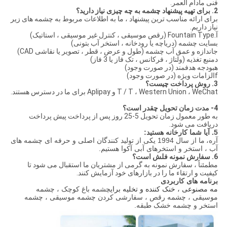
فنی مادام العمر.
2. برای تهیه پیشنهاد چشمه به چه چیزی نیاز دارید؟
برای ارائه مناسب ترین پیشنهاد ، ما به اطلاعات مربوط به چشمه های زیر
نیاز داریم.
آ.Fountain Type (رقص موسیقی ، کنترل غیر موسیقی ، استاتیک)
بسایت چشمه (دریاچه یا رودخانه ، استخر آب بتونی)
جاندازه و عمق آب چشمه (طول و عرض ، قطر ، تصویر یا نقاشی CAD)
دمنبع تغذیه (ولتاژ ، فرکانس ، تک فاز یا 3 فاز)
هبودجه هدفمند (در صورت وجود)
fالزامات ویژه (در صورت وجود)
3. روش پرداخت چیست؟
T / T ، Western Union ، WeChat و Aplipay برای ما در دسترس هستند.
4- مدت زمان تحویل چقدر است؟
به طور معمول زمان تحویل 5-25 روز پس از پرداخت پیش پرداخت
دریافت می شود.
5. آیا شما کارخانه هستید:
آره،
ما از سال 1994 یکی از تولید کنندگان اصلی و حرفه ای چشمه های
آب ، استخر و استخرهای آبی آکوا هستیم.
6. سفارش نمونه فلش است؟
مطمئناً ، سفارش نمونه به گرمی از مشتریان ما استقبال می شود تا
کیفیت و ارتقاء ما را در بازارهای خود آزمایش کنند.
برنامه های کاربردی
مه مصنوعی ، خنک کننده و تخلیه برای
چشمه باغ کوچک ، چشمه
موسیقی ، چشمه رقص ، سفارشی کردن چشمه موسیقی ، چشمه
استخر و چشمه خشک طبقه.